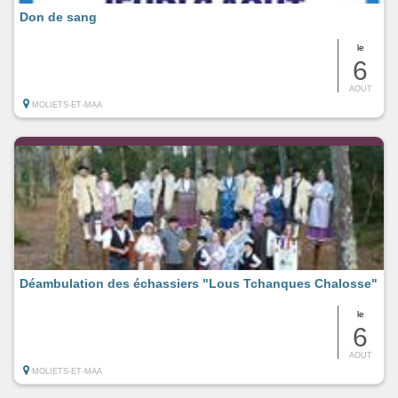
Don de sang
le
6
AOUT
MOLIETS-ET-MAA
Déambulation des échassiers "Lous Tchanques Chalosse"
le
6
AOUT
MOLIETS-ET-MAA