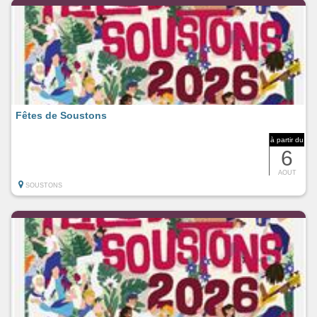
Fêtes de Soustons
à partir du
6
AOUT
SOUSTONS