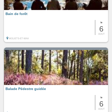
Bain de forêt
le
6
AOUT
MOLIETS-ET-MAA
Balade Pédestre guidée
le
6
AOUT