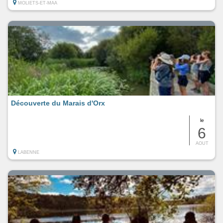
MOLIETS-ET-MAA
Découverte du Marais d'Orx
le
6
AOUT
LABENNE