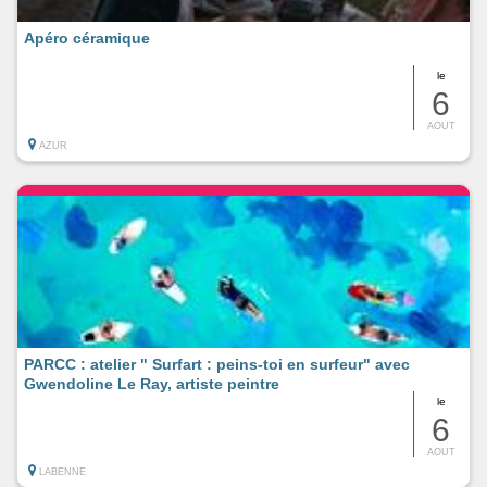
Apéro céramique
le
6
AOUT
AZUR
PARCC : atelier " Surfart : peins-toi en surfeur" avec
Gwendoline Le Ray, artiste peintre
le
6
AOUT
LABENNE