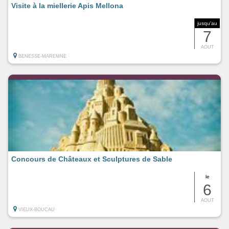
Visite à la miellerie Apis Mellona
jusqu'au
7
AOUT
BENESSE-MAREMNE
Concours de Châteaux et Sculptures de Sable
le
6
AOUT
VIEUX-BOUCAU