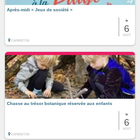
Après-midi « Jeux de société »
le
6
AOUT
CAPBRETON
Chasse au trésor botanique réservée aux enfants
le
6
AOUT
CAPBRETON