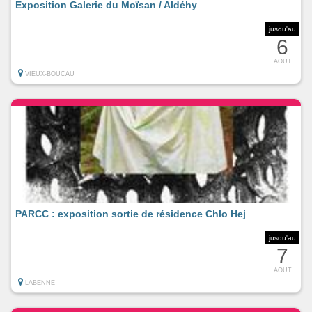
Exposition Galerie du Moïsan / Aldéhy
jusqu'au
6
AOUT
VIEUX-BOUCAU
PARCC : exposition sortie de résidence Chlo Hej
jusqu'au
7
AOUT
LABENNE