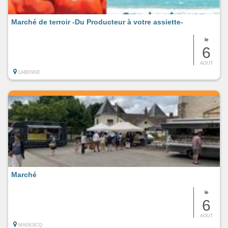
Marché de terroir -Du Producteur à votre assiette-
le
6
AOUT
LABENNE
Marché
le
6
AOUT
MAGESCQ