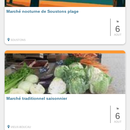
Marché nocturne de Soustons plage
le
6
AOUT
SOUSTONS
Marché traditionnel saisonnier
le
6
AOUT
VIEUX-BOUCAU