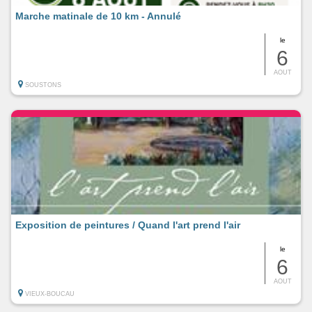
Marche matinale de 10 km - Annulé
le
6
AOUT
SOUSTONS
Exposition de peintures / Quand l'art prend l'air
le
6
AOUT
VIEUX-BOUCAU