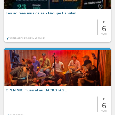
Les soirées musicales - Groupe Lahulan
le
6
AOUT
SAINT-GEOURS-DE-MAREMNE
OPEN MIC musical au BACKSTAGE
le
6
AOUT