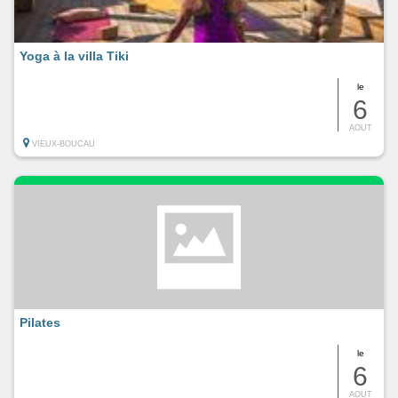
Yoga à la villa Tiki
le
6
AOUT
VIEUX-BOUCAU
Pilates
le
6
AOUT