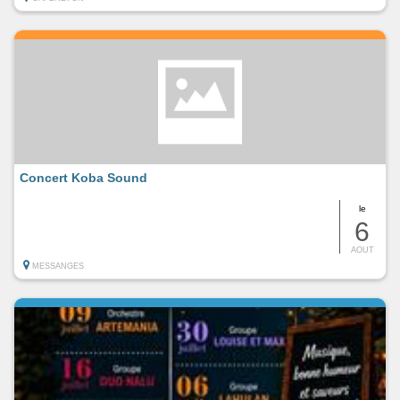
Concert Koba Sound
le
6
AOUT
MESSANGES