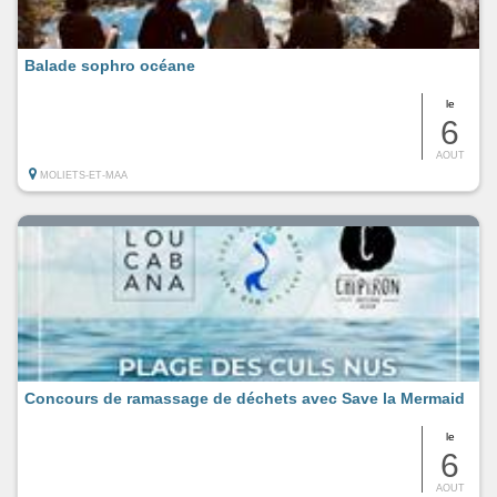
Balade sophro océane
le
6
AOUT
MOLIETS-ET-MAA
Concours de ramassage de déchets avec Save la Mermaid
le
6
AOUT