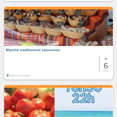
Marché traditionnel saisonnier
le
6
AOUT
MOLIETS-ET-MAA