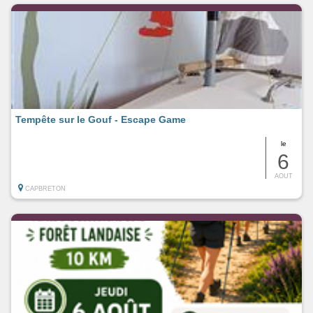
Tempête sur le Gouf - Escape Game
le
6
AOUT
CAPBRETON