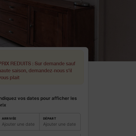
PRIX REDUITS :
Sur demande sauf
haute saison, demandez-nous s'il
vous plait
ndiquez vos dates pour afficher les
rix
ARRIVÉE
DÉPART
Ajouter une date
Ajouter une date