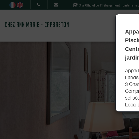
Site Officiel de l'hébergement
, partenaire
CHEZ ANN MARIE - CAPBRETON
Appar
Pisci
Centr
jardi
Appart
Landes
3 Cha
Compri
sol séc
Local 