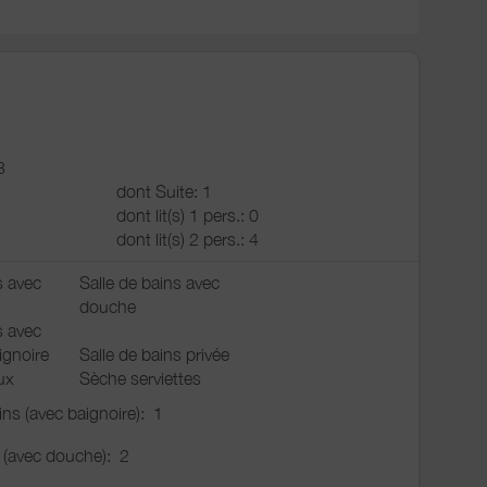
3
dont Suite: 1
dont lit(s) 1 pers.: 0
dont lit(s) 2 pers.: 4
s avec
Salle de bains avec
douche
s avec
ignoire
Salle de bains privée
ux
Sèche serviettes
ains (avec baignoire):
1
u (avec douche):
2