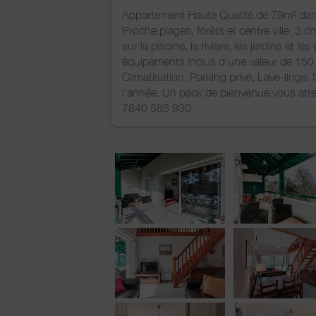
Appartement Haute Qualité de 79m² dans
Proche plages, forêts et centre ville, 3
sur la piscine, la rivière, les jardins e
équipements inclus d'une valeur de 150 €
Climatisation, Parking privé, Lave-linge,
l'année. Un pack de bienvenue vous atten
7840 585 930