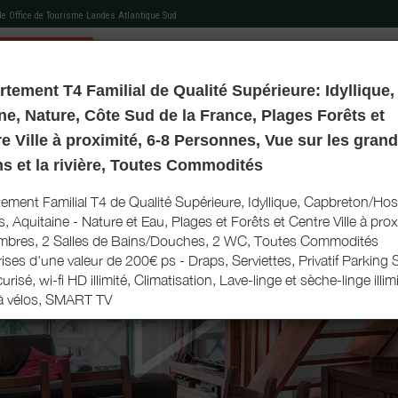
 de
Office de Tourisme Landes Atlantique Sud
tement T4 Familial de Qualité Supérieure: Idyllique,
MON HÉBERGEMENT
MES RECOMMANDATIONS
AGENDA TOURISTIQUE
MON LIVRET D'ACCU
ne, Nature, Côte Sud de la France, Plages Forêts et
e Ville à proximité, 6-8 Personnes, Vue sur les gran
ns et la rivière, Toutes Commodités
ement Familial T4 de Qualité Supérieure, Idyllique, Capbreton/Ho
, Aquitaine - Nature et Eau, Plages et Forêts et Centre Ville à prox
mbres, 2 Salles de Bains/Douches, 2 WC, Toutes Commodités
ses d'une valeur de 200€ ps - Draps, Serviettes, Privatif Parking
urisé, wi-fi HD illimité, Climatisation, Lave-linge et sèche-linge illim
à vélos, SMART TV