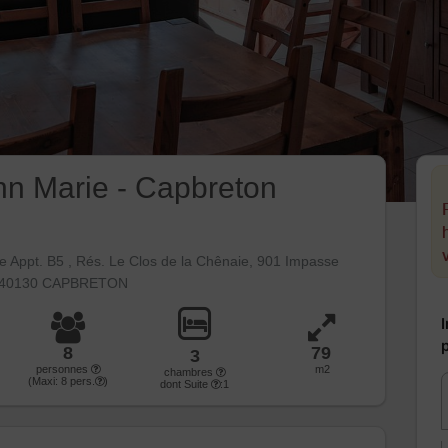
n Marie - Capbreton
 Appt. B5 , Rés. Le Clos de la Chênaie, 901 Impasse
ol 40130 CAPBRETON
I
p
8
79
3
personnes
m2
chambres
(Maxi:
8
pers.
)
dont Suite
:1