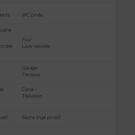
ants
WC privés
icaine
Four
 ondes
Lave vaisselle
Garage
Terrasse
te
Canal +
Télévision
vatif
Sèche linge privatif